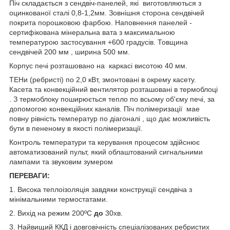
Піч складається з сендвіч-панелей, які виготовляються з
оцинкованої сталі 0,8-1,2мм. Зовнішня сторона сендвічей
покрита порошковою фарбою. Наповнення панелей -
сертифікована мінеральна вата з максимальною
температурою застосування +600 градусів. Товщина
сендвічей 200 мм , ширина 500 мм.
Корпус печі розташовано на каркасі висотою 40 мм.
ТЕНи (ребристі) по 2,0 кВт, змонтовані в окрему касету.
Касета та конвекційний вентилятор розташовані в термоблоці
. З термоблоку поширюється тепло по всьому об'єму печі, за
допомогою конвекційних каналів. Піч полімеризації мае
повну рівність температур по діагоналі , що дає можливість
бути в пененому в якості полімеризації.
Контроль температури та керування процесом здійснює
автоматизований пульт, який облаштований сигнальними
лампами та звуковим зумером
ПЕРЕВАГИ:
1. Висока теплоізоляція завдяки конструкції сендвіча з
мінімальними термостатами.
2. Вихід на режим 200ºС
до
30хв.
3. Найвищий ККД і довговічність спеціалізованих ребристих