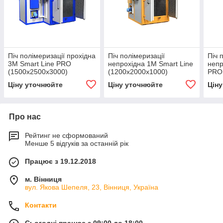
Піч полімеризації прохідна
Піч полімеризації
Піч 
3М Smart Line PRO
непрохідна 1М Smart Line
непр
(1500х2500х3000)
(1200х2000х1000)
PRO
EL.02.B.30
EL.01.S.10
EL.0
Ціну уточнюйте
Ціну уточнюйте
Цін
Про нас
Рейтинг не сформований
Менше 5 відгуків за останній рік
Працює з 19.12.2018
м. Вінниця
вул. Якова Шепеля, 23, Вінниця, Україна
Контакти