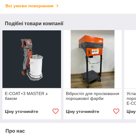
Всі умови повернення
Подібні товари компанії
E-COAT+3 MASTER з
Вібростіл для просіювання
Уста
баком
порошкової фарби
пор
E-CO
вібр
Ціну уточнюйте
Ціну уточнюйте
Цін
Про нас