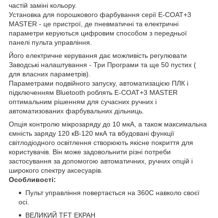
частій заміні кольору.
Установка для порошкового фарбування серії E-COAT+3
MASTER - це пристрої, де пневматичні та електричні
параметри керуються цифровим способом з передньої
панелі пульта управління.
Його електричне керування дає можливість регулювати
Заводські налаштування - Три Програми та ще 50 пустих (
для власних параметрів).
Параметрами подвійного запуску, автоматизацією ПЛК і
підключенням Bluetooth роблять E-COAT+3 MASTER
оптимальним рішенням для сучасних ручних і
автоматизованих фарбувальних дільниць.
Опція контролю мікрозаряду до 10 мкА, а також максимальна
ємність заряду 120 кВ-120 мкА та вбудовані функції
світлодіодного освітлення створюють якісне покриття для
користувачів. Він може задовольнити різні потреби
застосування за допомогою автоматичних, ручних опцій і
широкого спектру аксесуарів.
Особливості:
Пульт управління повертається на 360С навколо своєї
осі.
ВЕЛИКИЙ TFT ЕКРАН