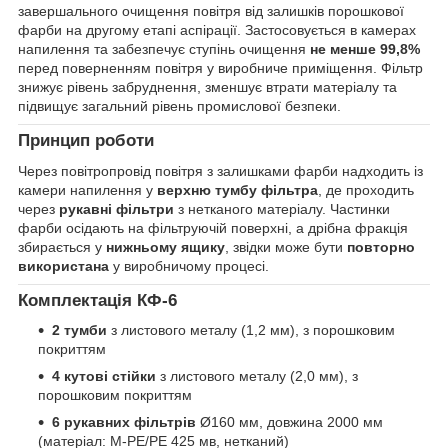
завершального очищення повітря від залишків порошкової
фарби на другому етапі аспірації. Застосовується в камерах
напилення та забезпечує ступінь очищення
не менше 99,8%
перед поверненням повітря у виробниче приміщення. Фільтр
знижує рівень забруднення, зменшує втрати матеріалу та
підвищує загальний рівень промислової безпеки.
Принцип роботи
Через повітропровід повітря з залишками фарби надходить із
камери напилення у
верхню тумбу фільтра
, де проходить
через
рукавні фільтри
з нетканого матеріалу. Частинки
фарби осідають на фільтруючій поверхні, а дрібна фракція
збирається у
нижньому ящику
, звідки може бути
повторно
використана
у виробничому процесі.
Комплектація КФ-6
2 тумби
з листового металу (1,2 мм), з порошковим
покриттям
4 кутові стійки
з листового металу (2,0 мм), з
порошковим покриттям
6 рукавних фільтрів
Ø160 мм, довжина 2000 мм
(матеріал: М-РЕ/РЕ 425 мв, нетканий)