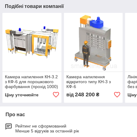
Подібні товари компанії
Камера напилення КН-3.2
Камера напилення
Ліні
з КФ-6 для порошкового
відкритого типу КН-3 з
фарб
фарбування (прохід 1000)
КФ-6
без в
2-х постова
для 
248 200
від
₴
Ціну уточнюйте
Цін
х 4.
Про нас
Рейтинг не сформований
Менше 5 відгуків за останній рік