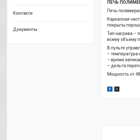
ПЕЧЬ ПОЛИМЕ
Печь полимериз
Контакти
Каркасная част
покрыты порошк
Документы
Тип нагрева – 
всему объему п
В пульте управ
– температура 
– время запека
– дельта переп
Мощность от 48