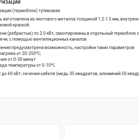
РИЗАЦИИ
ации (термоблок) тупиковая.
ь изготовлена из листового металла толщиной 1.2-1.5 мм, внутре
овой краской.
тени (ребристые) по 2.0 кВт, смонтированы в отдельный термоблок 
ечи, с помощью вентиляционных каналов.
ления предусмотрена возможность, настройки таких параметров:
нагрева от 20-250℃;
ния от 0-30 минут
ада температуры от 0-10℃.
 до 60 кВт, сечения кабеля (медь 35 квадратов, алюминий 50 квадр