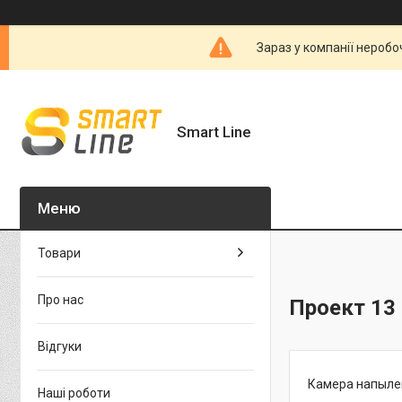
Зараз у компанії неробо
Smart Line
Товари
Про нас
Проект 13
Відгуки
Камера напыле
Наші роботи