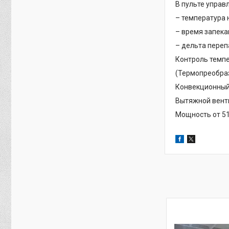
В пульте управ
– температура н
– время запека
– дельта переп
Контроль темпе
(Термопреобра
Конвекционный
Вытяжной вент
Мощность от 51