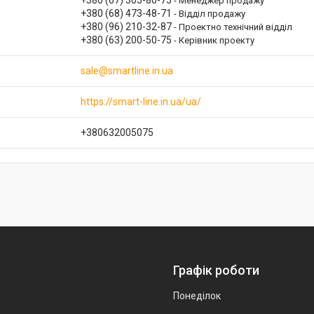
Менеджер продажу
+380 (68) 473-48-71
Відділ продажу
+380 (96) 210-32-87
Проектно технічний відділ
+380 (63) 200-50-75
Керівник проекту
sale@smartline.in.ua
https://smart-line.in.ua/ua/
+380632005075
Графік роботи
Понеділок