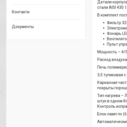
Детали корпуса
стали AISI 430 1
Контакти
В комплект пос
Фильтр 32х
Документы
Электрома
Фонарь LED
Вентилятор
Пульт упра
Мощность – 4/5
Расход воздуха 
Печь полимери
3,5 тупиковая с
Каркасная част
покрыты порошк
Тип нагрева – 
штук в одном б
Контроль испра
Блок ламп по (6
Автоматический