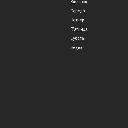
Вівторок
Середа
Четвер
Пʼятниця
Субота
Неділя