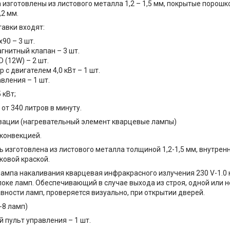
 изготовлены из листового металла 1,2 – 1,5 мм, покрытые порош
,2 мм.
тавки входят:
90 – 3 шт.
гнитный клапан – 3 шт.
 (12W) – 2 шт.
 с двигателем 4,0 кВт – 1 шт.
вления – 1 шт.
 кВт;
от 340 литров в минуту.
зации (нагревательный элемент кварцевые лампы)
 конвекцией.
ь изготовлена ​​из листового металла толщиной 1,2-1,5 мм, внутр
овой краской.
Лампа накаливания кварцевая инфракрасного излучения 230 V-1.0 
локе ламп. Обеспечивающий в случае выхода из строя, одной или 
вности ламп, проверяется визуально, при открытии дверей.
-8 ламп)
 пульт управления – 1 шт.